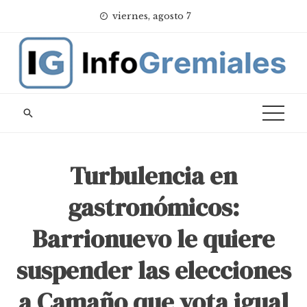
Skip
viernes, agosto 7
to
content
Turbulencia en
gastronómicos:
Barrionuevo le quiere
suspender las elecciones
a Camaño que vota igual