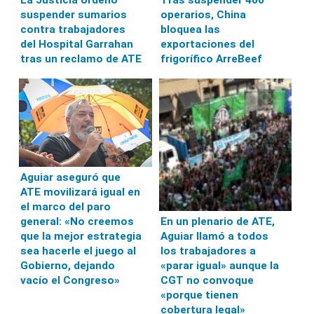
suspender sumarios
operarios, China
contra trabajadores
bloquea las
del Hospital Garrahan
exportaciones del
tras un reclamo de ATE
frigorífico ArreBeef
Aguiar aseguró que
ATE movilizará igual en
el marco del paro
general: «No creemos
En un plenario de ATE,
que la mejor estrategia
Aguiar llamó a todos
sea hacerle el juego al
los trabajadores a
Gobierno, dejando
«parar igual» aunque la
vacío el Congreso»
CGT no convoque
«porque tienen
cobertura legal»