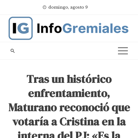
Skip
domingo, agosto 9
to
content
Tras un histórico
enfrentamiento,
Maturano reconoció que
votaría a Cristina en la
interna del PJ: «Es la