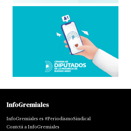
InfoGremiales
InfoGremiales es #PeriodismoSindical
Contctá a InfoGremiales