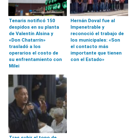
Tenaris notificó 150
Hernán Doval fue al
despidos en su planta
Impenetrable y
de Valentín Alsina y
reconoció el trabajo de
«Don Chatarrín»
los municipales: «Son
trasladó a los
el contacto más
operarios el costo de
importante que tienen
su enfrentamiento con
con el Estado»
Milei
Tras subir el tono de