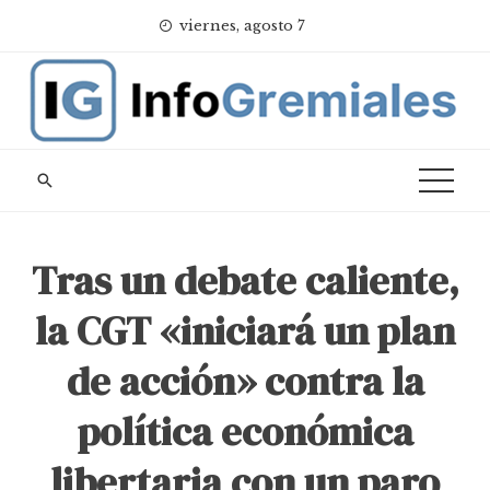
Skip
viernes, agosto 7
to
content
Tras un debate caliente,
la CGT «iniciará un plan
de acción» contra la
política económica
libertaria con un paro