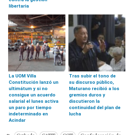
libertaria
La UOM Villa
Tras subir el tono de
Constitución lanzó un
su discurso público,
ultimátum y si no
Maturano recibió a los
consigue un acuerdo
gremios duros y
salarial el lunes activa
discutieron la
un paro por tiempo
continuidad del plan de
indeterminado en
lucha
Acindar