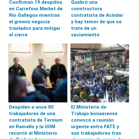
Confirman 19 despidos
Quebró una
en Carrefour Market de
constructora
Río Gallegos mientras
contratista de Acindar
el gremio negocia
y hay temor de que se
traslados para mitigar
trate de un
el cierre
vaciamiento
Despiden a unos 80
El Ministerio de
trabajadores de una
Trabajo bonaerense
contratista de Ternium
convocó a reunión
en Ramallo y la UOM
urgente entre FATE y
recurrió al Ministerio
sus trabajadores tras