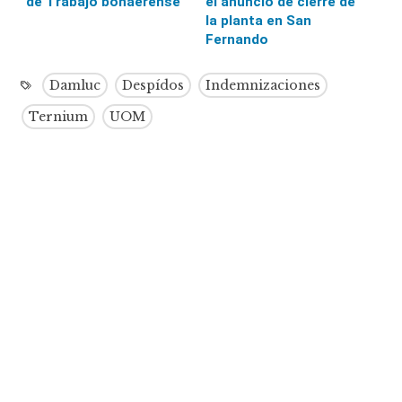
de Trabajo bonaerense
el anuncio de cierre de
la planta en San
Fernando
Damluc
Despídos
Indemnizaciones
Ternium
UOM