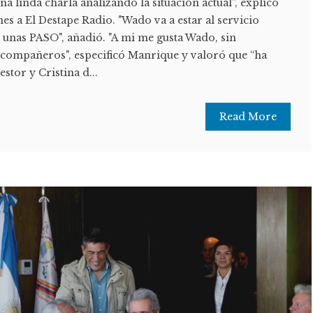
a linda charla analizando la situación actual”, explicó
s a El Destape Radio. "Wado va a estar al servicio
o unas PASO", añadió. "A mi me gusta Wado, sin
compañeros", especificó Manrique y valoró que “ha
stor y Cristina d...
Read More