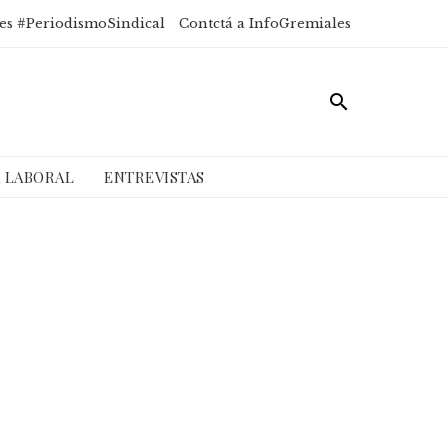
es #PeriodismoSindical
Contctá a InfoGremiales
A LABORAL
ENTREVISTAS