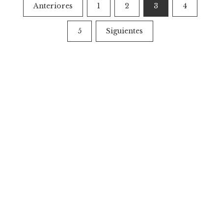
Paginación
Anteriores
1
2
3
4
de
5
Siguientes
entradas