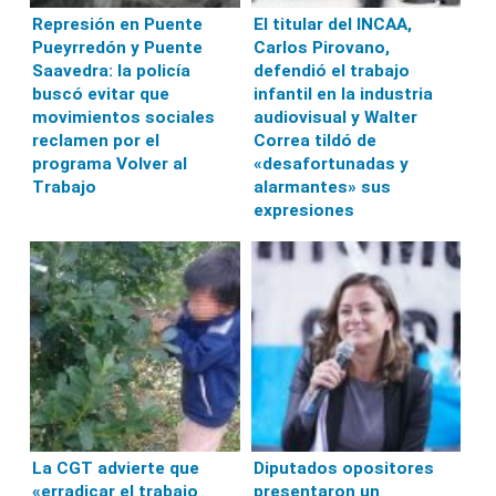
Represión en Puente
El titular del INCAA,
Pueyrredón y Puente
Carlos Pirovano,
Saavedra: la policía
defendió el trabajo
buscó evitar que
infantil en la industria
movimientos sociales
audiovisual y Walter
reclamen por el
Correa tildó de
programa Volver al
«desafortunadas y
Trabajo
alarmantes» sus
expresiones
La CGT advierte que
Diputados opositores
«erradicar el trabajo
presentaron un