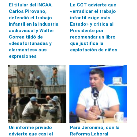
El titular del INCAA,
La CGT advierte que
Carlos Pirovano,
«erradicar el trabajo
defendió el trabajo
infantil exige más
infantil en la industria
Estado» y critica al
audiovisual y Walter
Presidente por
Correa tildó de
recomendar un libro
«desafortunadas y
que justifica la
alarmantes» sus
explotación de niños
expresiones
Un informe privado
Para Jerónimo, con la
advierte que casi el
Reforma Laboral