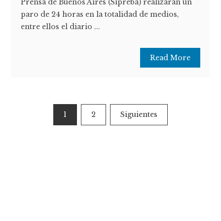
Prensa de Buenos Aires (Sipreba) realizarán un
paro de 24 horas en la totalidad de medios,
entre ellos el diario ...
Read More
Paginación
1
2
Siguientes
de
entradas