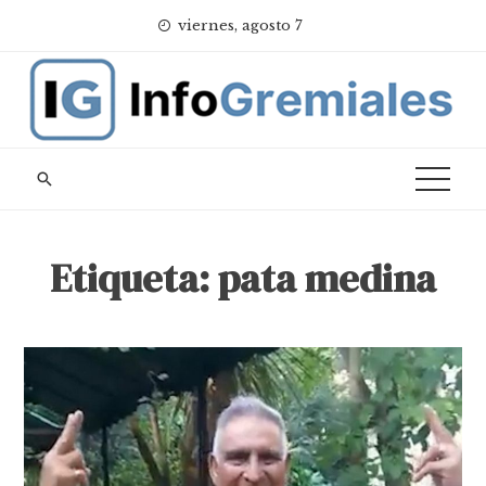
Skip
viernes, agosto 7
to
content
Etiqueta:
pata medina