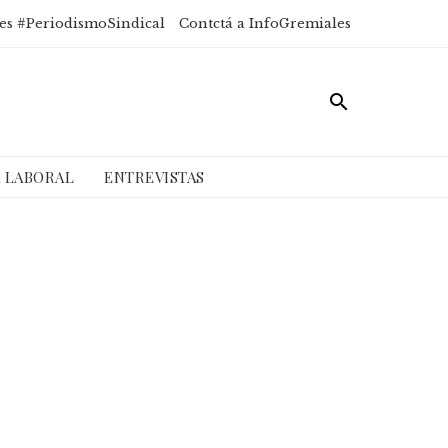
es #PeriodismoSindical
Contctá a InfoGremiales
A LABORAL
ENTREVISTAS