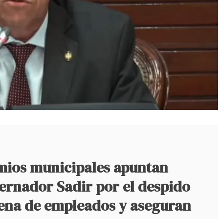
emios municipales apuntan
ernador Sadir por el despido
tena de empleados y aseguran