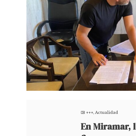
+++
,
Actualidad
En Miramar, 