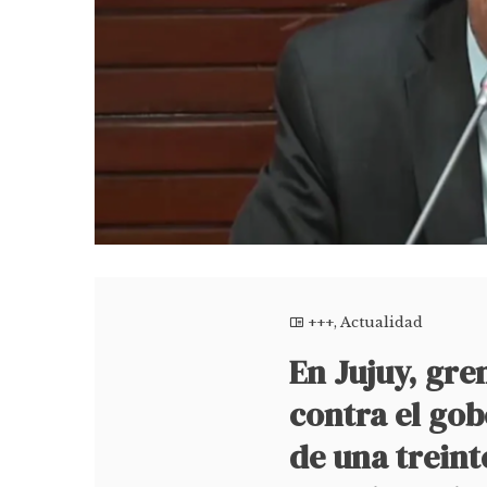
+++
,
Actualidad
En Jujuy, gr
contra el gob
de una trein