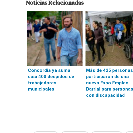
Noticias Relacionadas
Concordia ya suma
Más de 425 personas
casi 400 despidos de
participaron de una
trabajadores
nueva Expo Empleo
municipales
Barrial para persona
con discapacidad