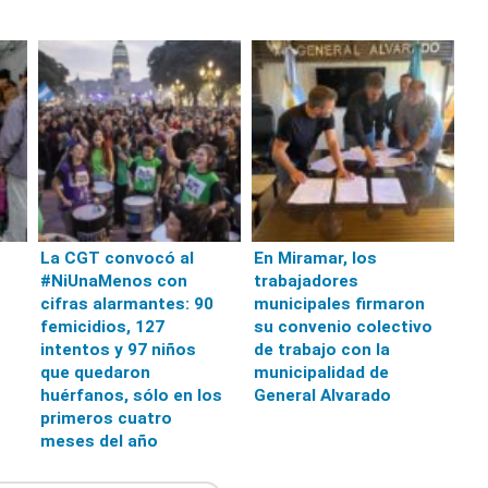
La CGT convocó al
En Miramar, los
#NiUnaMenos con
trabajadores
cifras alarmantes: 90
municipales firmaron
s
femicidios, 127
su convenio colectivo
intentos y 97 niños
de trabajo con la
que quedaron
municipalidad de
huérfanos, sólo en los
General Alvarado
primeros cuatro
meses del año