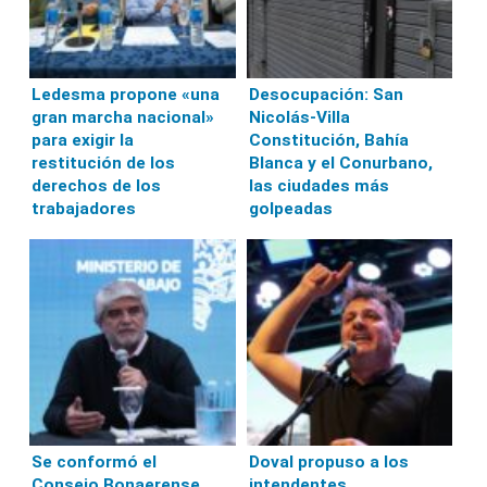
Ledesma propone «una
Desocupación: San
gran marcha nacional»
Nicolás-Villa
para exigir la
Constitución, Bahía
restitución de los
Blanca y el Conurbano,
derechos de los
las ciudades más
trabajadores
golpeadas
Se conformó el
Doval propuso a los
Consejo Bonaerense
intendentes