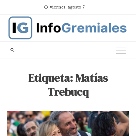
Skip
viernes, agosto 7
to
content
Etiqueta:
Matías
Trebucq