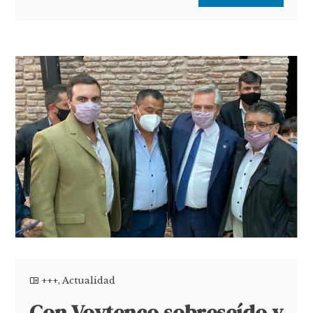
+++
,
Actualidad
Con Voytenco sobreseído y