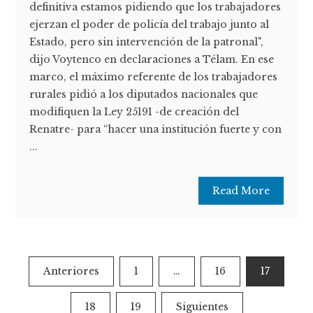
definitiva estamos pidiendo que los trabajadores
ejerzan el poder de policía del trabajo junto al
Estado, pero sin intervención de la patronal",
dijo Voytenco en declaraciones a Télam. En ese
marco, el máximo referente de los trabajadores
rurales pidió a los diputados nacionales que
modifiquen la Ley 25191 -de creación del
Renatre- para “hacer una institución fuerte y con
...
Read More
Paginación
Anteriores
1
…
16
17
de
18
19
Siguientes