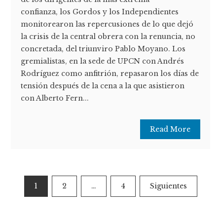
confianza, los Gordos y los Independientes
monitorearon las repercusiones de lo que dejó
la crisis de la central obrera con la renuncia, no
concretada, del triunviro Pablo Moyano. Los
gremialistas, en la sede de UPCN con Andrés
Rodríguez como anfitrión, repasaron los días de
tensión después de la cena a la que asistieron
con Alberto Fern...
Read More
Paginación
1
2
…
4
Siguientes
de