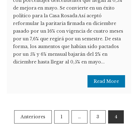
con porcentajes descendentes que llegan al 0,5%
de mejora en mayo. Se convierte en un éxito
político para la Casa Rosada Así aceptó
reformular la paritaria firmada en diciembre
pasado por un 16% con vigencia de cuatro meses
por un 7,6% que regirá por un semestre. De esta
forma, los aumentos que habían sido pactados
por un 5% y 6% mensual bajarán del 2% en
diciembre hasta llegar al 0,5% en mayo...
Read More
Paginación
Anteriores
1
…
3
4
de