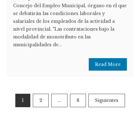
Concejo del Empleo Municipal, órgano en el que
se debatirán las condiciones laborales y
salariales de los empleados de la actividad a
nivel provincial. "Las contrataciones bajo la
modalidad de monotributo en las
municipalidades de...
Read More
Paginación
1
2
…
8
Siguientes
de
entradas