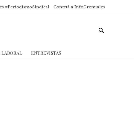
es #PeriodismoSindical
Contctá a InfoGremiales
A LABORAL
ENTREVISTAS