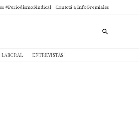
es #PeriodismoSindical
Contctá a InfoGremiales
A LABORAL
ENTREVISTAS