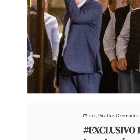
+++
,
Pasillos Gremiales
#EXCLUSIVO E