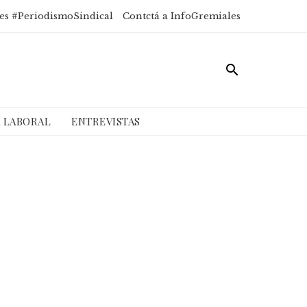
es #PeriodismoSindical
Contctá a InfoGremiales
A LABORAL
ENTREVISTAS