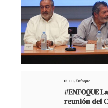
+++
,
Enfoque
#ENFOQUE La 
reunión del C