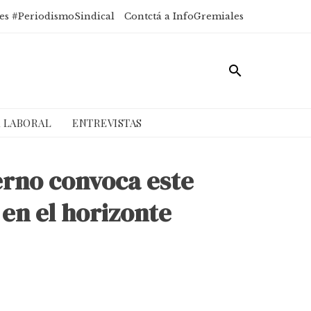
es #PeriodismoSindical
Contctá a InfoGremiales
A LABORAL
ENTREVISTAS
erno convoca este
en el horizonte