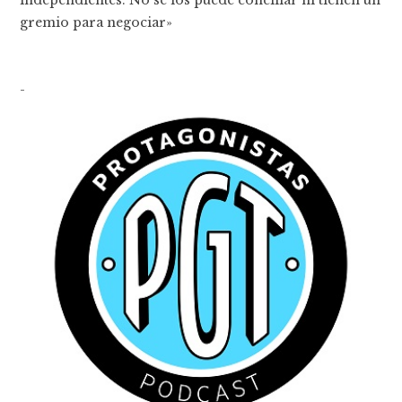
independientes. No se los puede conciliar ni tienen un
gremio para negociar»
-