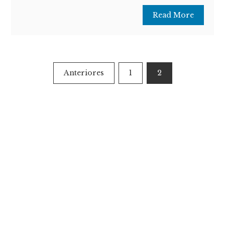
Read More
Paginación
Anteriores
1
2
de
entradas