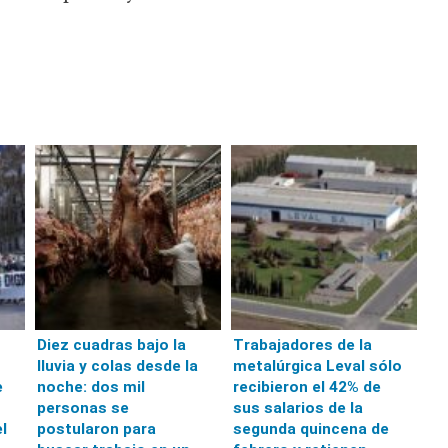
Diez cuadras bajo la
Trabajadores de la
lluvia y colas desde la
metalúrgica Leval sólo
e
noche: dos mil
recibieron el 42% de
personas se
sus salarios de la
l
postularon para
segunda quincena de