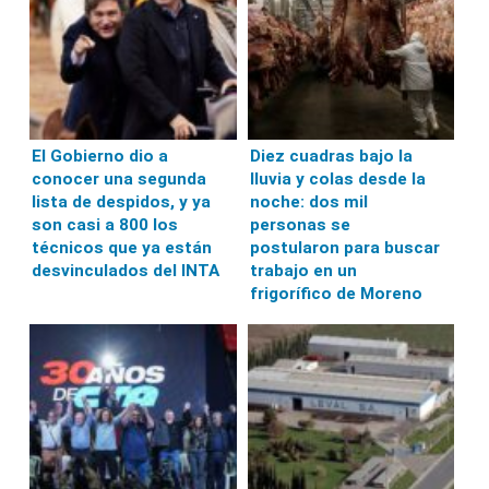
El Gobierno dio a
Diez cuadras bajo la
conocer una segunda
lluvia y colas desde la
lista de despidos, y ya
noche: dos mil
son casi a 800 los
personas se
técnicos que ya están
postularon para buscar
desvinculados del INTA
trabajo en un
frigorífico de Moreno