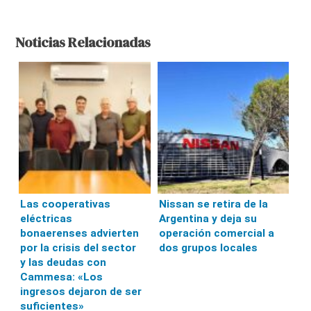
Noticias Relacionadas
Las cooperativas
Nissan se retira de la
eléctricas
Argentina y deja su
bonaerenses advierten
operación comercial a
por la crisis del sector
dos grupos locales
y las deudas con
Cammesa: «Los
ingresos dejaron de ser
suficientes»