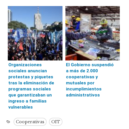
Organizaciones
El Gobierno suspendió
sociales anuncian
a más de 2.000
protestas y piquetes
cooperativas y
tras la eliminación de
mutuales por
programas sociales
incumplimientos
que garantizaban un
administrativos
ingreso a familias
vulnerables
Cooperativas
OIT