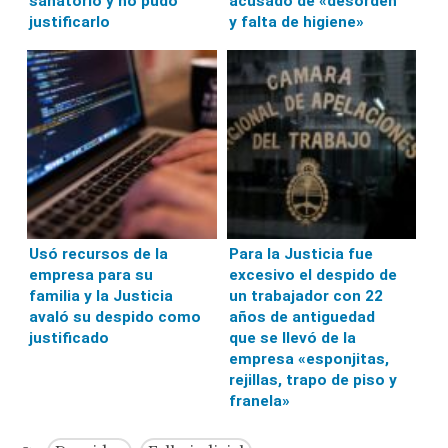
sanatorio y no pudo
acusado de «desorden
justificarlo
y falta de higiene»
Usó recursos de la
Para la Justicia fue
empresa para su
excesivo el despido de
familia y la Justicia
un trabajador con 22
avaló su despido como
años de antiguedad
justificado
que se llevó de la
empresa «esponjitas,
rejillas, trapo de piso y
franela»