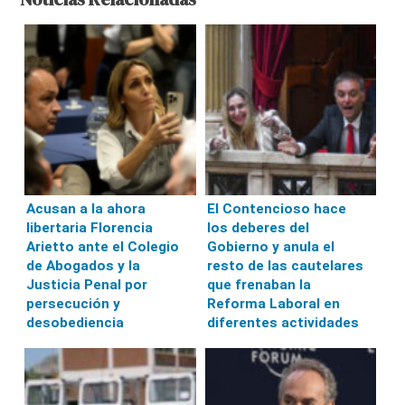
Acusan a la ahora
El Contencioso hace
libertaria Florencia
los deberes del
Arietto ante el Colegio
Gobierno y anula el
de Abogados y la
resto de las cautelares
Justicia Penal por
que frenaban la
persecución y
Reforma Laboral en
desobediencia
diferentes actividades