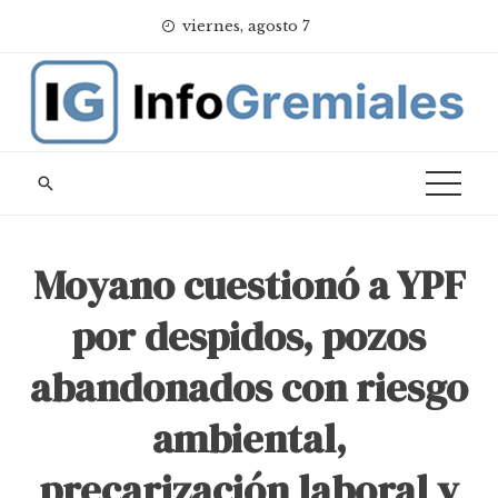
Skip
viernes, agosto 7
to
content
Moyano cuestionó a YPF
por despidos, pozos
abandonados con riesgo
ambiental,
precarización laboral y