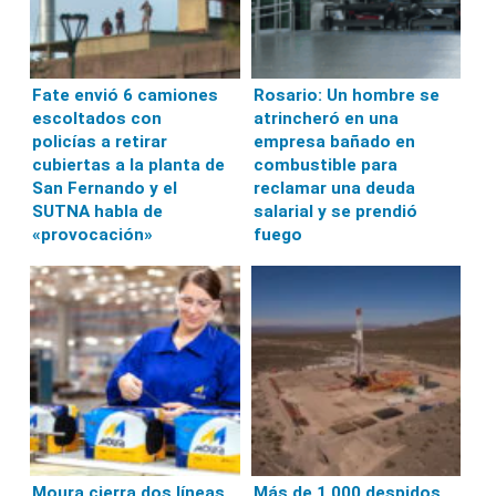
Fate envió 6 camiones
Rosario: Un hombre se
escoltados con
atrincheró en una
policías a retirar
empresa bañado en
cubiertas a la planta de
combustible para
San Fernando y el
reclamar una deuda
SUTNA habla de
salarial y se prendió
«provocación»
fuego
Moura cierra dos líneas
Más de 1.000 despidos