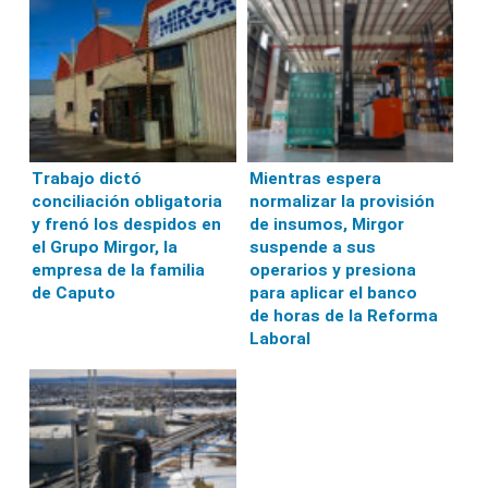
Trabajo dictó
Mientras espera
conciliación obligatoria
normalizar la provisión
y frenó los despidos en
de insumos, Mirgor
el Grupo Mirgor, la
suspende a sus
empresa de la familia
operarios y presiona
de Caputo
para aplicar el banco
de horas de la Reforma
Laboral