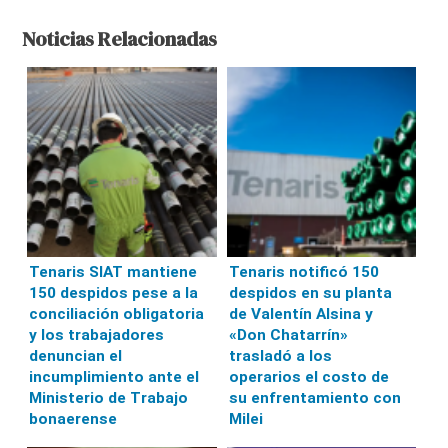
Noticias Relacionadas
Tenaris SIAT mantiene
Tenaris notificó 150
150 despidos pese a la
despidos en su planta
conciliación obligatoria
de Valentín Alsina y
y los trabajadores
«Don Chatarrín»
denuncian el
trasladó a los
incumplimiento ante el
operarios el costo de
Ministerio de Trabajo
su enfrentamiento con
bonaerense
Milei