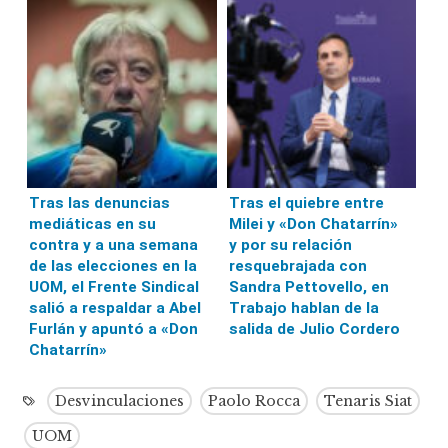
Tras las denuncias
Tras el quiebre entre
mediáticas en su
Milei y «Don Chatarrín»
contra y a una semana
y por su relación
de las elecciones en la
resquebrajada con
UOM, el Frente Sindical
Sandra Pettovello, en
salió a respaldar a Abel
Trabajo hablan de la
Furlán y apuntó a «Don
salida de Julio Cordero
Chatarrín»
Desvinculaciones
Paolo Rocca
Tenaris Siat
UOM