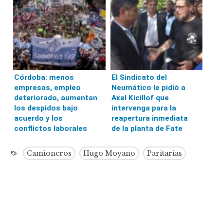
Córdoba: menos
El Sindicato del
empresas, empleo
Neumático le pidió a
deteriorado, aumentan
Axel Kicillof que
los despidos bajo
intervenga para la
acuerdo y los
reapertura inmediata
conflictos laborales
de la planta de Fate
Camioneros
Hugo Moyano
Paritarias