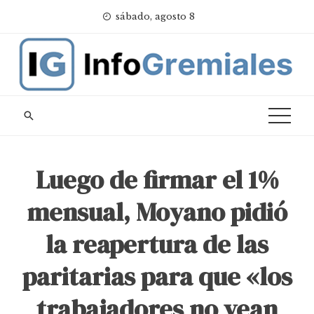
Skip
sábado, agosto 8
to
content
Luego de firmar el 1%
mensual, Moyano pidió
la reapertura de las
paritarias para que «los
trabajadores no vean