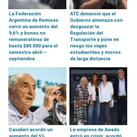
La Federación
ATE denunció que el
Argentina de Remises
Gobierno amenaza con
cerró un aumento del
desguazar la
9,6% y bonos no
Regulación del
remunerativos de
Transporte y pone en
hasta $80.000 para el
riesgo los viajes
semestre abril –
estudiantiles y micros
septiembre
de larga distancia
Cavalieri acordó un
La empresa de Awada
aumento del 5%
entró en crisis: acordó