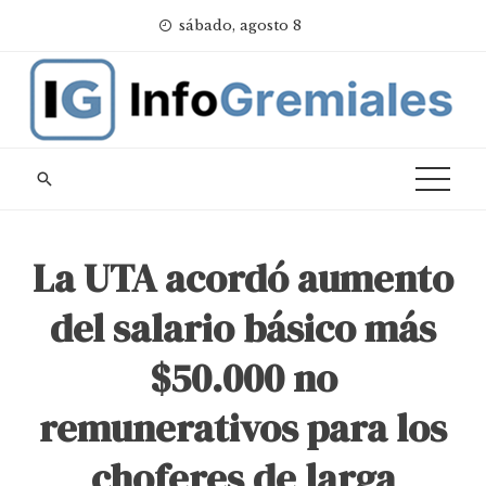
Skip
sábado, agosto 8
to
content
La UTA acordó aumento
del salario básico más
$50.000 no
remunerativos para los
choferes de larga