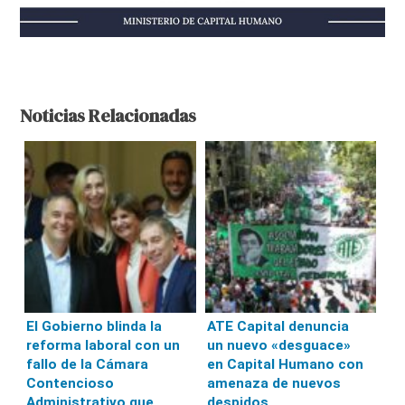
Noticias Relacionadas
El Gobierno blinda la
ATE Capital denuncia
reforma laboral con un
un nuevo «desguace»
fallo de la Cámara
en Capital Humano con
Contencioso
amenaza de nuevos
Administrativo que
despidos