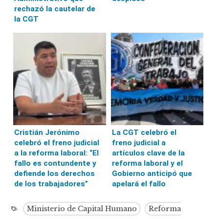
rechazó la cautelar de
la CGT
Cristián Jerónimo
La CGT celebró el
celebró el freno judicial
freno judicial a
a la reforma laboral: “El
artículos clave de la
fallo es contundente y
reforma laboral y el
defiende los derechos
Gobierno anticipó que
de los trabajadores”
apelará el fallo
Ministerio de Capital Humano
Reforma