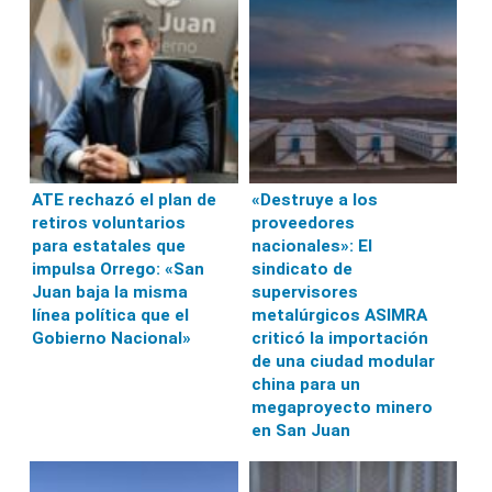
ATE rechazó el plan de
«Destruye a los
retiros voluntarios
proveedores
para estatales que
nacionales»: El
impulsa Orrego: «San
sindicato de
Juan baja la misma
supervisores
línea política que el
metalúrgicos ASIMRA
Gobierno Nacional»
criticó la importación
de una ciudad modular
china para un
megaproyecto minero
en San Juan