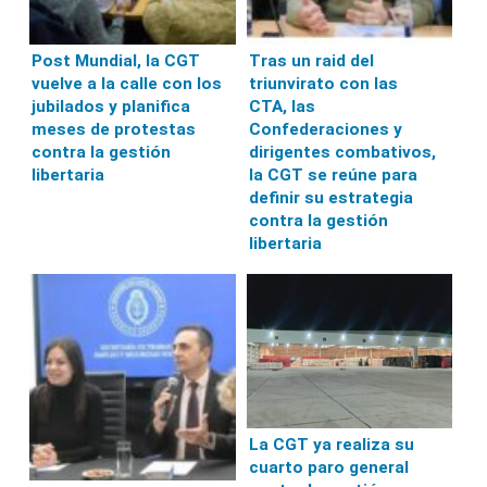
Post Mundial, la CGT
Tras un raid del
vuelve a la calle con los
triunvirato con las
jubilados y planifica
CTA, las
meses de protestas
Confederaciones y
contra la gestión
dirigentes combativos,
libertaria
la CGT se reúne para
definir su estrategia
contra la gestión
libertaria
La CGT ya realiza su
cuarto paro general