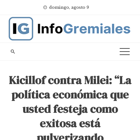
Skip
domingo, agosto 9
to
content
Kicillof contra Milei: “La
política económica que
usted festeja como
exitosa está
pulverizando