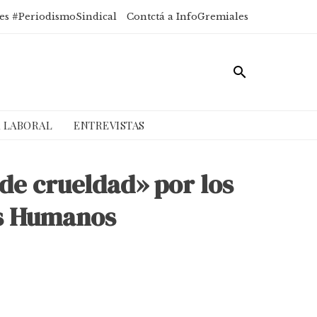
es #PeriodismoSindical
Contctá a InfoGremiales
A LABORAL
ENTREVISTAS
de crueldad» por los
os Humanos