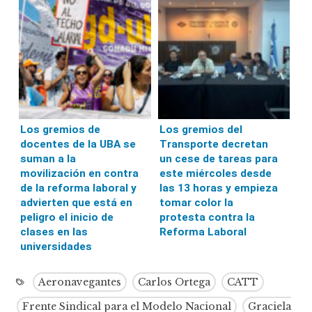
Los gremios de
Los gremios del
docentes de la UBA se
Transporte decretan
suman a la
un cese de tareas para
movilización en contra
este miércoles desde
de la reforma laboral y
las 13 horas y empieza
advierten que está en
tomar color la
peligro el inicio de
protesta contra la
clases en las
Reforma Laboral
universidades
Aeronavegantes
Carlos Ortega
CATT
Frente Sindical para el Modelo Nacional
Graciela