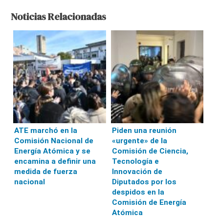
Noticias Relacionadas
ATE marchó en la
Piden una reunión
Comisión Nacional de
«urgente» de la
Energía Atómica y se
Comisión de Ciencia,
encamina a definir una
Tecnología e
medida de fuerza
Innovación de
nacional
Diputados por los
despidos en la
Comisión de Energía
Atómica