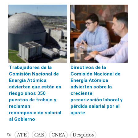
Trabajadores de la
Directivos de la
Comisión Nacional de
Comisión Nacional de
Energía Atómica
Energía Atómica
advierten que están en
advierten sobre la
riesgo unos 350
creciente
puestos de trabajo y
precarización laboral y
reclaman
pérdida salarial por el
recomposición salarial
ajuste
al Gobierno
ATE
CAB
CNEA
Despídos