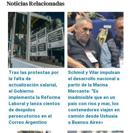
Noticias Relacionadas
Tras las protestas por
Schmid y Vilar impulsan
la falta de
el desarrollo nacional a
actualización salarial,
partir de la Marina
el Gobierno
Mercante: “Es
implementa la Reforma
inadmisible que en un
Laboral y lanza cientos
país con ríos y mar, los
de despidos
contenedores viajen en
persecutorios en el
camión desde Ushuaia
Correo Argentino
a Buenos Aires»