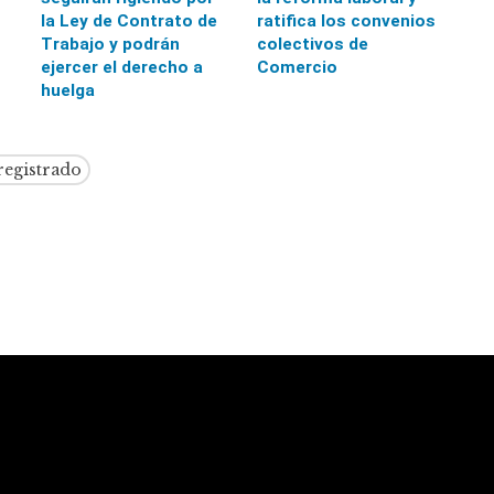
la Ley de Contrato de
ratifica los convenios
Trabajo y podrán
colectivos de
o
ejercer el derecho a
Comercio
huelga
registrado