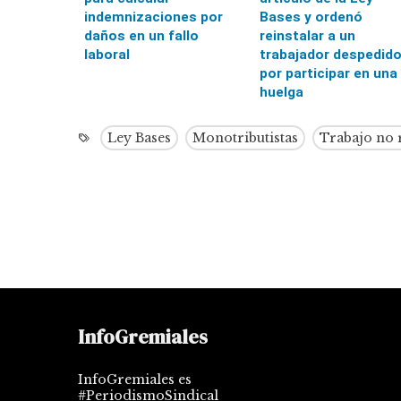
indemnizaciones por
Bases y ordenó
daños en un fallo
reinstalar a un
laboral
trabajador despedid
por participar en una
huelga
Ley Bases
Monotributistas
Trabajo no 
InfoGremiales
InfoGremiales es
#PeriodismoSindical