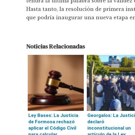
tendrá la última palabra sobre la validez 
Hasta tanto, la resolución de primera i
que podría inaugurar una nueva etapa en l
Noticias Relacionadas
Ley Bases: La Justicia
Georgalos: La Justic
de Formosa rechazó
declaró
aplicar el Código Civil
inconstitucional un
para calcular
artículo de la Ley