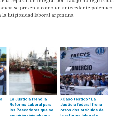
de la reparación integral por trabajo no registrado.
nstancia se presenta como un antecedente polémico
a litigiosidad laboral argentina.
ia
La Justicia frenó la
¿Caso testigo? La
Reforma Laboral para
Justicia federal frena
los Pescadores que se
otros dos artículos de
seguirán rigiendo por
la reforma laboral y