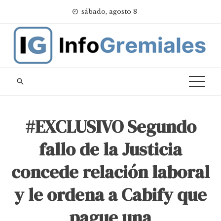
Skip
sábado, agosto 8
to
content
#EXCLUSIVO Segundo
fallo de la Justicia
concede relación laboral
y le ordena a Cabify que
pague una