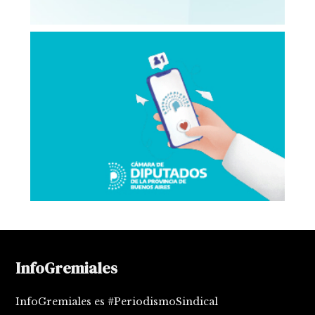
InfoGremiales
InfoGremiales es #PeriodismoSindical