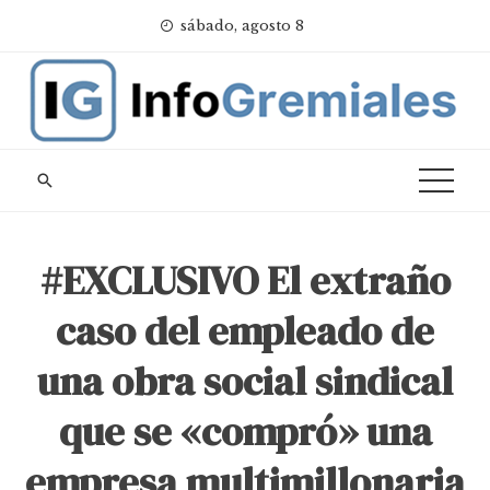
Skip
sábado, agosto 8
to
content
#EXCLUSIVO El extraño
caso del empleado de
una obra social sindical
que se «compró» una
empresa multimillonaria