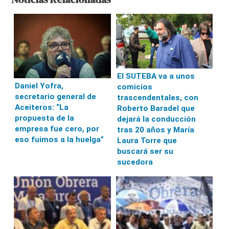
El SUTEBA va a unos
Daniel Yofra,
comicios
secretario general de
trascendentales, con
Aceiteros: “La
Roberto Baradel que
propuesta de la
dejará la conducción
empresa fue cero, por
tras 20 años y María
eso fuimos a la huelga”
Laura Torre que
buscará ser su
sucedora