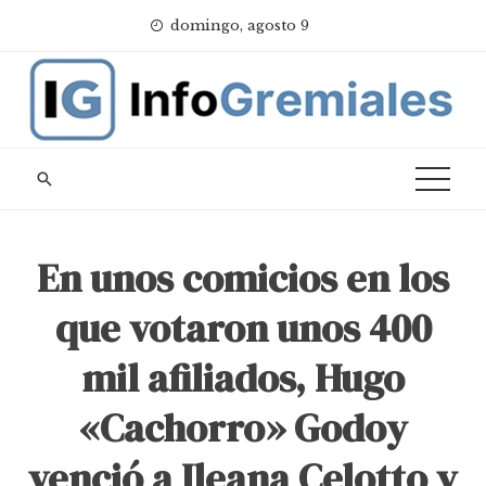
Skip
domingo, agosto 9
to
content
En unos comicios en los
que votaron unos 400
mil afiliados, Hugo
«Cachorro» Godoy
venció a Ileana Celotto y