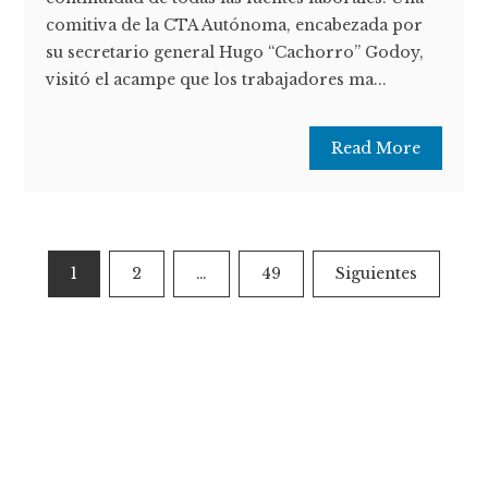
comitiva de la CTA Autónoma, encabezada por
su secretario general Hugo “Cachorro” Godoy,
visitó el acampe que los trabajadores ma...
Read More
Paginación
1
2
…
49
Siguientes
de
entradas