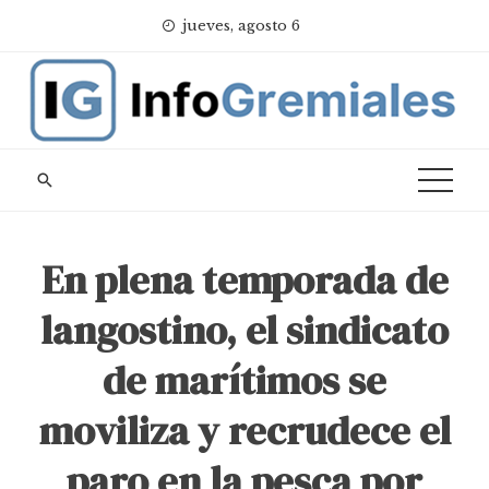
Skip
jueves, agosto 6
to
content
En plena temporada de
langostino, el sindicato
de marítimos se
moviliza y recrudece el
paro en la pesca por